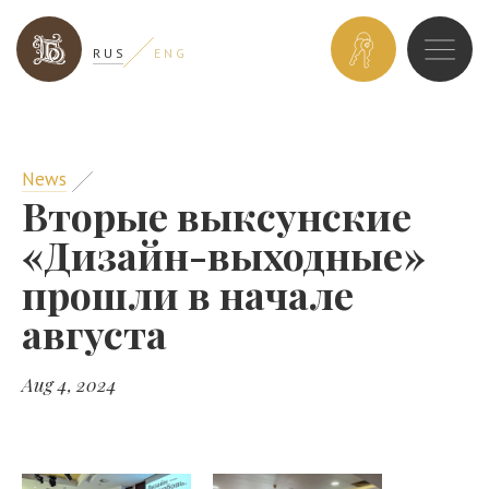
BOOK
R U S
E N G
A
ROOM
News
Вторые выксунские
«Дизайн-выходные»
прошли в начале
августа
Aug 4, 2024